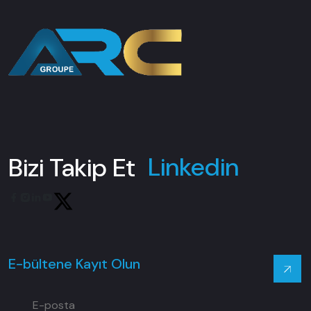
yenilikleri takip eden ve öncü olan bir şirket olarak
bilgi ve becerileri paylaştı.
değerini bir kez daha kanıtladı. ARC Group sadece
Cezayir'deki sanayi sektörünün gelişimine katkıda
bulunmakla kalmıyor, aynı zamanda bölgesel ve uluslararası
arenada da büyümeye devam ediyor.
Facebook
Instagram
Linkedin
Bizi Takip Et
Youtube
Twitter
E-bültene Kayıt Olun