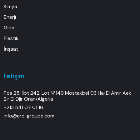
Kimya
Enerji
Gıda
Plastik
İnşaat
İletişim
Pos 25, İlot 242, Lot N°149 Mostakbel 03 Hai El Amir Aek
Bir El Djir Oran/Algeria
+213 541 07 01 16
info@arc-groupe.com