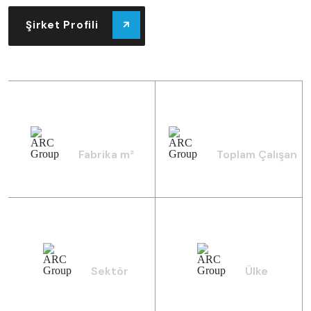
Şirket Profili
48.000
760
Fabrika m²
Toplam Çalışan
6
20
Sektör
Ülke